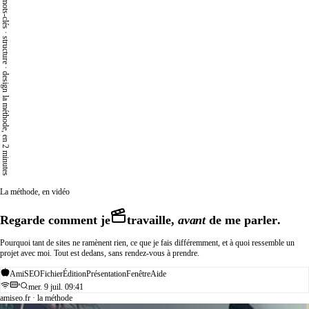
mots-clés · structure · design
la méthode, en 2 minutes
La méthode, en vidéo
R
e
g
a
r
d
e
c
o
m
m
e
n
t
j
e
t
r
a
v
a
i
l
l
e
,
avant
d
e
m
e
p
a
r
l
e
r
.
Pourquoi tant de sites ne ramènent rien, ce que je fais différemment, et à quoi ressemble un
projet avec moi. Tout est dedans, sans rendez-vous à prendre.
AmiSEO
Fichier
Édition
Présentation
Fenêtre
Aide
mer. 9 juil. 09:41
amiseo.fr · la méthode