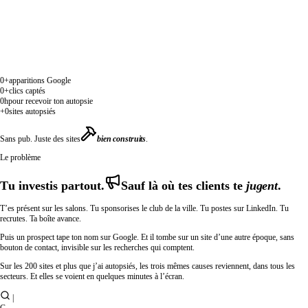
0+
apparitions Google
0+
clics captés
0h
pour recevoir ton autopsie
+0
sites autopsiés
Sans pub. Juste des sites
bien construits
.
Le problème
T
u
i
n
v
e
s
t
i
s
p
a
r
t
o
u
t
.
S
a
u
f
l
à
o
ù
t
e
s
c
l
i
e
n
t
s
t
e
jugent
.
T’es présent sur les salons. Tu sponsorises le club de la ville. Tu postes sur LinkedIn. Tu
recrutes. Ta boîte avance.
Puis un prospect tape ton nom sur Google. Et il tombe sur un site d’une autre époque, sans
bouton de contact, invisible sur les recherches qui comptent.
Sur les
200 sites et plus
que j’ai autopsiés, les trois mêmes causes reviennent, dans tous les
secteurs. Et elles se voient en quelques minutes à l’écran.
|