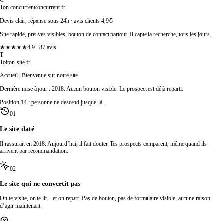
C
Ton concurrent
concurrent.fr
Devis clair, réponse sous 24h · avis clients 4,9/5
Site rapide, preuves visibles, bouton de contact partout. Il capte la recherche, tous les jours.
★★★★★
4,9 · 87 avis
T
Toi
ton-site.fr
Accueil | Bienvenue sur notre site
Dernière mise à jour : 2018. Aucun bouton visible. Le prospect est déjà reparti.
Position 14 : personne ne descend jusque-là.
01
Le site daté
Il rassurait en 2018. Aujourd’hui, il fait douter. Tes prospects comparent, même quand ils
arrivent par recommandation.
02
Le site qui ne convertit pas
On te visite, on te lit... et on repart. Pas de bouton, pas de formulaire visible, aucune raison
d’agir maintenant.