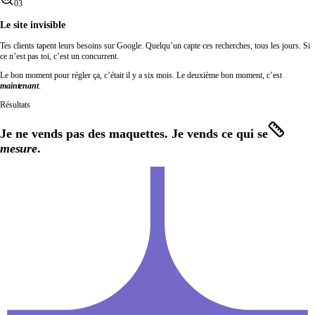
03
Le site invisible
Tes clients tapent leurs besoins sur Google. Quelqu’un capte ces recherches, tous les jours. Si
ce n’est pas toi, c’est un concurrent.
Le bon moment pour régler ça, c’était il y a six mois. Le deuxième bon moment, c’est
maintenant
.
Résultats
J
e
n
e
v
e
n
d
s
p
a
s
d
e
s
m
a
q
u
e
t
t
e
s
.
J
e
v
e
n
d
s
c
e
q
u
i
s
e
mesure
.