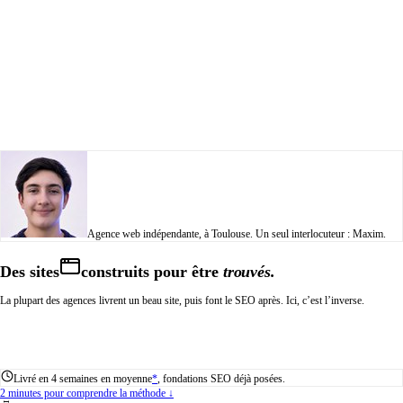
Agence web indépendante, à Toulouse.
Un seul interlocuteur : Maxim.
D
e
s
s
i
t
e
s
c
o
n
s
t
r
u
i
t
s
p
o
u
r
ê
t
r
e
trouvés.
La plupart des agences livrent un beau site, puis font le SEO après. Ici, c’est l’inverse.
M
F
a
r
e
a
u
o
p
s
e
r
m
o
n
s
e
p
a
r
a
x
m
i
t
i
i
t
i
Livré en 4 semaines en moyenne
*
, fondations SEO déjà posées.
2 minutes pour comprendre la méthode ↓