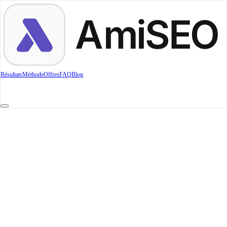
A
m
i
S
E
O
Résultats
Méthode
Offres
FAQ
Blog
A
u
o
p
e
o
e
e
t
s
i
f
f
r
t
A
u
o
p
o
t
s
i
e
f
f
e
r
t
e
contact@amiseo.fr
Toulouse, France