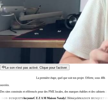
Le son n'est pas activé. Clique pour l'activer.
P
a
s
s
e
r
à
m
o
n
c
a
s
c
o
n
c
r
e
t
La première étape, quel que soit ton projet. Offerte, sous 48h
ouvrées.
Des sites construits et référencés pour des PME locales, des marques établies et des cabinets :
lucyome
CEZAM
Maison Nataly
L'Hémicycle
lucy
ON BUSQUETS
MAISON BUSQUETS